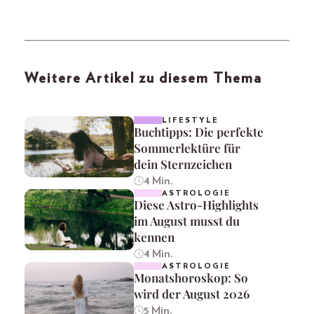
Weitere Artikel zu diesem Thema
LIFESTYLE
Buchtipps: Die perfekte
Sommerlektüre für
dein Sternzeichen
4 Min.
ASTROLOGIE
Diese Astro-Highlights
im August musst du
kennen
4 Min.
ASTROLOGIE
Monatshoroskop: So
wird der August 2026
5 Min.