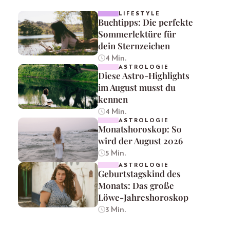
LIFESTYLE
Buchtipps: Die perfekte
Sommerlektüre für
dein Sternzeichen
4 Min.
ASTROLOGIE
Diese Astro-Highlights
im August musst du
kennen
4 Min.
ASTROLOGIE
Monatshoroskop: So
wird der August 2026
5 Min.
ASTROLOGIE
Geburtstagskind des
Monats: Das große
Löwe-Jahreshoroskop
3 Min.