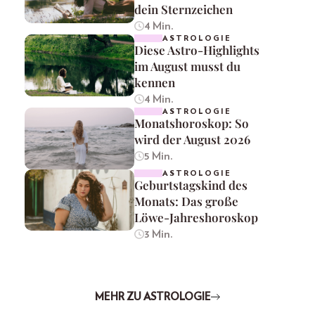
dein Sternzeichen
4 Min.
ASTROLOGIE
Diese Astro-Highlights
im August musst du
kennen
4 Min.
ASTROLOGIE
Monatshoroskop: So
wird der August 2026
5 Min.
ASTROLOGIE
Geburtstagskind des
Monats: Das große
Löwe-Jahreshoroskop
3 Min.
MEHR ZU ASTROLOGIE