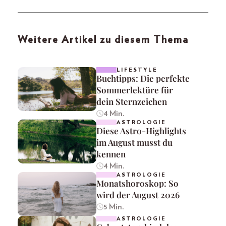
Weitere Artikel zu diesem Thema
LIFESTYLE
Buchtipps: Die perfekte
Sommerlektüre für
dein Sternzeichen
4 Min.
ASTROLOGIE
Diese Astro-Highlights
im August musst du
kennen
4 Min.
ASTROLOGIE
Monatshoroskop: So
wird der August 2026
5 Min.
ASTROLOGIE