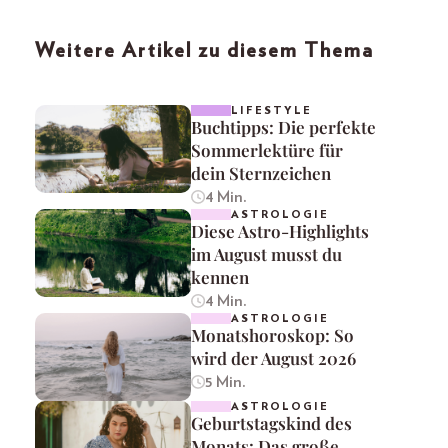
Weitere Artikel zu diesem Thema
LIFESTYLE
Buchtipps: Die perfekte
Sommerlektüre für
dein Sternzeichen
4 Min.
ASTROLOGIE
Diese Astro-Highlights
im August musst du
kennen
4 Min.
ASTROLOGIE
Monatshoroskop: So
wird der August 2026
5 Min.
ASTROLOGIE
Geburtstagskind des
Monats: Das große