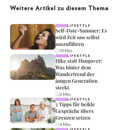
Weitere Artikel zu diesem Thema
LIFESTYLE
Self-Date-Summer: Es
wird Zeit uns selbst
auszuführen
10 Min.
LIFESTYLE
Hike statt Hangover:
Was hinter dem
Wandertrend der
jungen Generation
steckt
6 Min.
LIFESTYLE
5 Tipps für heikle
Gespräche übers
Grenzen setzen
4 Min.
LIFESTYLE