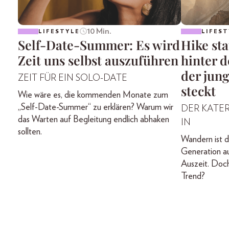
10 Min.
LIFESTYLE
LIFEST
Self-Date-Summer: Es wird
Hike st
Zeit uns selbst auszuführen
hinter 
der jun
ZEIT FÜR EIN SOLO-DATE
steckt
Wie wäre es, die kommenden Monate zum
„Self-Date-Summer“ zu erklären? Warum wir
DER KATER 
das Warten auf Begleitung endlich abhaken
IN
sollten.
Wandern ist d
Generation a
Auszeit. Doch
Trend?