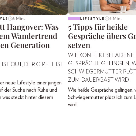
6 Min.
4 Min.
YLE
LIFESTYLE
att Hangover: Was
5 Tipps für heikle
dem Wandertrend
Gespräche übers G
gen Generation
setzen
WIE KONFLIKTBELADENE
GESPRÄCHE GELINGEN, 
IST OUT, DER GIPFEL IST
SCHWIEGERMUTTER PLÖT
ZUM DAUERGAST WIRD.
er neue Lifestyle einer jungen
uf der Suche nach Ruhe und
Wie heikle Gespräche gelingen, 
 was steckt hinter diesem
Schwiegermutter plötzlich zum 
wird.