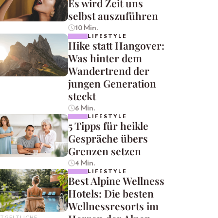
Es wird Zeit uns
selbst auszuführen
10 Min.
LIFESTYLE
Hike statt Hangover:
Was hinter dem
Wandertrend der
jungen Generation
steckt
6 Min.
LIFESTYLE
5 Tipps für heikle
Gespräche übers
Grenzen setzen
4 Min.
LIFESTYLE
Best Alpine Wellness
Hotels: Die besten
Wellnessresorts im
TGELTLICHE