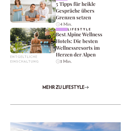
5 Tipps für heikle
Gespräche übers
Grenzen setzen
4 Min.
LIFESTYLE
Best Alpine Wellness
Hotels: Die besten
Wellnessresorts im
Herzen der Alpen
ENTGELTLICHE
3 Min.
EINSCHALTUNG
MEHR ZU LIFESTYLE