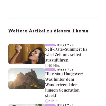
Weitere Artikel zu diesem Thema
LIFESTYLE
Self-Date-Summer: Es
wird Zeit uns selbst
auszuführen
10 Min.
LIFESTYLE
Hike statt Hangover:
Was hinter dem
Wandertrend der
jungen Generation
steckt
6 Min.
LIFESTYLE