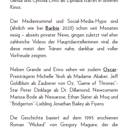
Glinda und Cynthia Erivo als Elphaba startet in unseren
Kinos.
Der Medienrummel und Social-Media-Hype sind
(ähnlich wie bei
Barbie
2023) schon seit Monaten
riesig – abseits privater News, gingen zuletzt viel eher
zahlreiche Videos der Hauptdarstellerinnen viral, die
diese meist den Tränen nahe, dankbar und voller
Vorfreude zeigten.
Neben Grande und Erivo sehen wir zudem
Oscar
-
Preisträgerin Michelle Yeoh als Madame Akaber, Jeff
Goldblum als Zauberer von Oz, “Game of Thrones”-
Star Peter Dinklage als Dr. Dillamond, Newcomerin
Marissa Bode als Nessarose, Ethan Slater als Moq und
“Bridgerton”-Liebling Jonathan Bailey als Fiyero.
Die Geschichte basiert auf dem 1995 erschienen
Roman “Wicked” von Gregory Maguire, der die