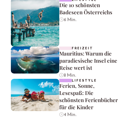
Die 10 schönsten
Badeseen Österreichs
6 Min.
FREIZEIT
Mauritius: Warum die
paradiesische Insel eine
Reise wert ist
8 Min.
LIFESTYLE
Ferien, Sonne,
Lesespaß: Die
schönsten Ferienbücher
für die Kinder
4 Min.