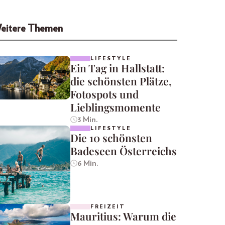
eitere Themen
LIFESTYLE
Ein Tag in Hallstatt:
die schönsten Plätze,
Fotospots und
Lieblingsmomente
3 Min.
LIFESTYLE
Die 10 schönsten
Badeseen Österreichs
6 Min.
FREIZEIT
Mauritius: Warum die