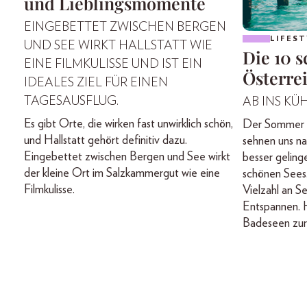
und Lieblingsmomente
EINGEBETTET ZWISCHEN BERGEN
LIFEST
UND SEE WIRKT HALLSTATT WIE
Die 10 
EINE FILMKULISSE UND IST EIN
Österre
IDEALES ZIEL FÜR EINEN
TAGESAUSFLUG.
AB INS KÜH
Es gibt Orte, die wirken fast unwirklich schön,
Der Sommer is
und Hallstatt gehört definitiv dazu.
sehnen uns n
Eingebettet zwischen Bergen und See wirkt
besser geling
der kleine Ort im Salzkammergut wie eine
schönen Sees.
Filmkulisse.
Vielzahl an 
Entspannen. 
Badeseen zur 