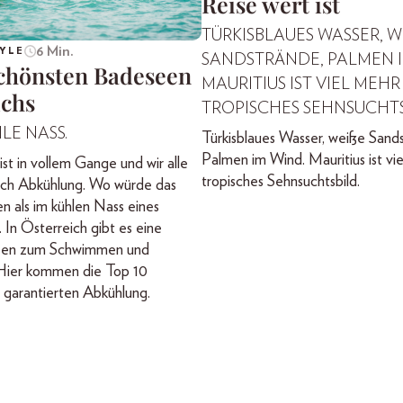
Reise wert ist
TÜRKISBLAUES WASSER, WEI
6 Min.
YLE
ANDSTRÄNDE, PALMEN IM 
schönsten Badeseen
AURITIUS IST VIEL MEHR A
ichs
ROPISCHES SEHNSUCHTS
LE NASS.
Türkisblaues Wasser, weiße Sand
Palmen im Wind. Mauritius ist vie
t in vollem Gange und wir alle
tropisches Sehnsuchtsbild.
ach Abkühlung. Wo würde das
en als im kühlen Nass eines
 In Österreich gibt es eine
Seen zum Schwimmen und
Hier kommen die Top 10
garantierten Abkühlung.