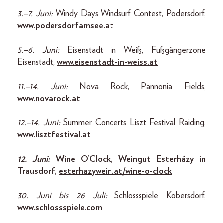
3.–7. Juni:
Windy Days Windsurf Contest, Podersdorf,
www.podersdorfamsee.at
5.–6. Juni:
Eisenstadt in Weiß, Fußgängerzone
Eisenstadt,
www.eisenstadt-in-weiss.at
11.–14. Juni:
Nova Rock, Pannonia Fields,
www.novarock.at
12.–14. Juni:
Summer Concerts Liszt Festival Raiding,
www.lisztfestival.at
12. Juni:
Wine O’Clock, Weingut Esterházy in
Trausdorf,
esterhazywein.at/wine-o-clock
30. Juni bis 26 Juli:
Schlossspiele Kobersdorf,
www.schlossspiele.com