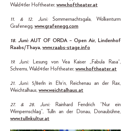
Wald4tler Hoftheater,
www.hoftheater.at
11. & 12. Juni:
Sommernachtsgala, Wolkenturm
Grafenegg,
www.grafenegg.com
18. Juni:
AUT OF ORDA – Open Air, Lindenhof
Raabs/Thaya,
www.raabs-stage.info
19. Juni:
Lesung von Vea Kaiser „Fabula Rasa“,
Schrems, Wald4tler Hoftheater,
www.hoftheater.at
21. Juni:
5/8erln in Ehr’n, Reichenau an der Rax,
Weichtalhaus,
www.weichtalhaus.at
27. & 28. Juni:
Rainhard Fendrich “Nur ein
Wimpernschlag”, Tulln an der Donau, Donaubühne,
www.tullnkultur.at