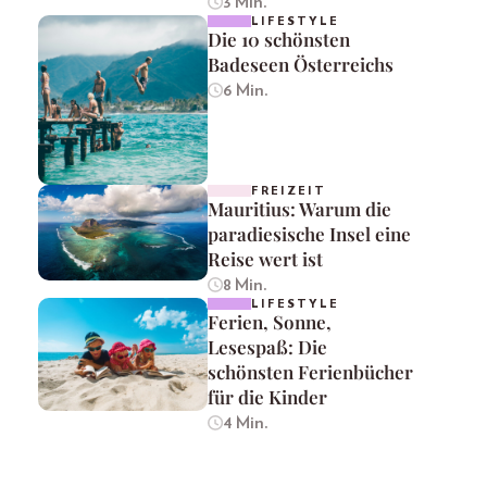
3 Min.
LIFESTYLE
Die 10 schönsten
Badeseen Österreichs
6 Min.
FREIZEIT
Mauritius: Warum die
paradiesische Insel eine
Reise wert ist
8 Min.
LIFESTYLE
Ferien, Sonne,
Lesespaß: Die
schönsten Ferienbücher
für die Kinder
4 Min.