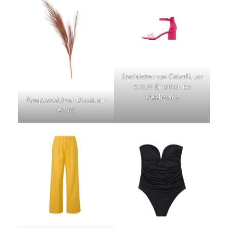
Sandaletten von Catwalk, um
€ 27,99. Erhältlich bei
Deichmann
Pampaswedel von Depot, um
€ 3,60