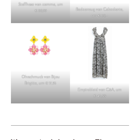
Stoffhose von comma, um
Badeanzug von Calzedonia,
€ 89,99
um € 69,–
Ohrschmuck von Bijou
Brigitte, um € 17,95
Empirekleid von C&A, um
€ 45,99