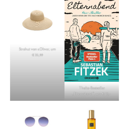
Strohut von s.Oliver, um
€ 35,99
Thalia-Bestseller
„Elternabend“, um € 18,–