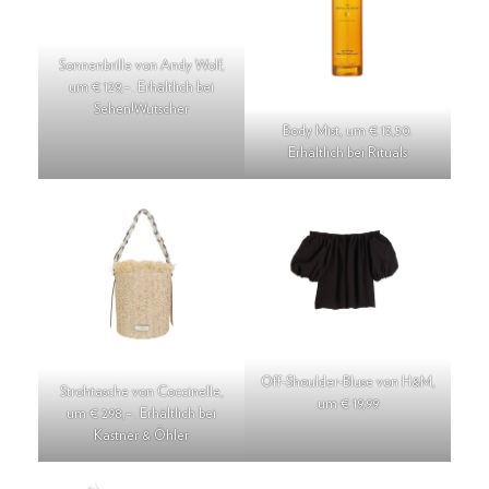
Sonnenbrille von Andy Wolf,
um € 129,–. Erhältlich bei
Sehen!Wutscher
Body Mist, um € 13,50.
Erhältlich bei Rituals
Off-Shoulder-Bluse von H&M,
Strohtasche von Coccinelle,
um € 19,99
um € 298,–. Erhältlich bei
Kastner & Öhler