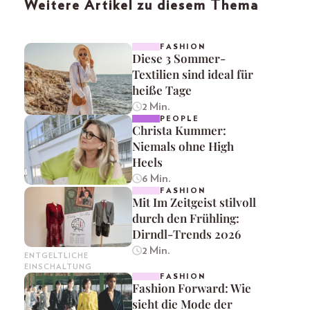
Weitere Artikel zu diesem Thema
FASHION
Diese 3 Sommer-
Textilien sind ideal für
heiße Tage
2 Min.
PEOPLE
Christa Kummer:
Niemals ohne High
Heels
6 Min.
FASHION
Mit Im Zeitgeist stilvoll
durch den Frühling:
Dirndl-Trends 2026
2 Min.
ENTGELTLICHE
EINSCHALTUNG
FASHION
Fashion Forward: Wie
sieht die Mode der