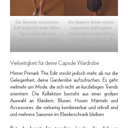
Der Zweiteiler aus leichtem
Der klassische Schnitt und der
Stoff ist ideal für heiße Office-
angenehme Stoff machen
Tage und lässt sich auch
dieses Kleid zum edlen Go-to
einzeln kombinieren. We love!
für laue Sommerabende. ©
© Primark
Primark
Vielseitigkeit für deine Capsule Wardrobe
Hinter Primark The Edit steckt jedoch mehr, als nur die
Gelegenheit, deine Garderobe aufzufrischen. Es geht
vielmehr um Mode, die sich nicht an kurzlebigen Trends
orientiert. Die Kollektion besteht aus einer großen
Auswahl an Kleidern, Blusen, Hosen Mänteln und
Accessoires, die vielseitig kombinierbar und stilvoll sind
und mehrere Saisonen im Kleiderschrank bleiben.