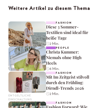
Weitere Artikel zu diesem Thema
FASHION
Diese 3 Sommer-
Textilien sind ideal für
heiße Tage
2 Min.
PEOPLE
Christa Kummer:
Niemals ohne High
Heels
6 Min.
FASHION
Mit Im Zeitgeist stilvoll
durch den Frühling:
Dirndl-Trends 2026
2 Min.
ENTGELTLICHE
EINSCHALTUNG
FASHION
Fashion Forward: Wie