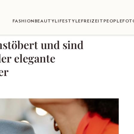
FASHION
BEAUTY
LIFESTYLE
FREIZEIT
PEOPLE
FOT
hstöbert und sind
der elegante
er