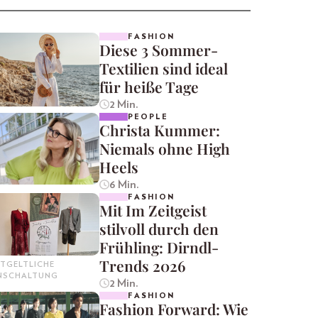
FASHION
Diese 3 Sommer-
Textilien sind ideal
für heiße Tage
2 Min.
PEOPLE
Christa Kummer:
Niemals ohne High
Heels
6 Min.
FASHION
Mit Im Zeitgeist
stilvoll durch den
Frühling: Dirndl-
Trends 2026
TGELTLICHE
INSCHALTUNG
2 Min.
FASHION
Fashion Forward: Wie