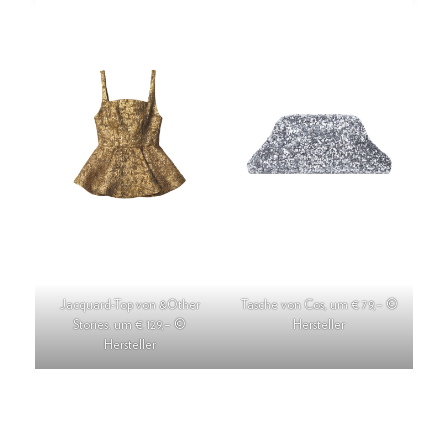
Jacquard-Top von &Other
Tasche von Cos, um € 79,– ©
Stories. um € 129,– ©
Hersteller
Hersteller