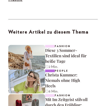
Weitere Artikel zu diesem Thema
FASHION
Diese 3 Sommer-
Textilien sind ideal für
heiße Tage
2 Min.
PEOPLE
Christa Kummer:
Niemals ohne High
Heels
6 Min.
FASHION
Mit Im Zeitgeist stilvoll
durch den Frühling: