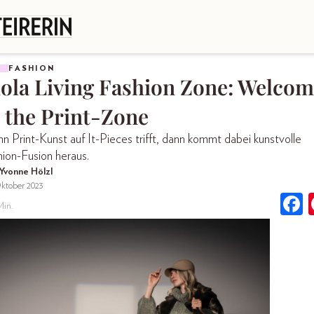
FASHION
iola Living Fashion Zone: Welco
o the Print-Zone
 Print-Kunst auf It-Pieces trifft, dann kommt dabei kunstvolle
hion-Fusion heraus.
Yvonne Hölzl
Oktober 2023
Min.