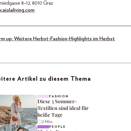
miedgasse 8–12, 8010 Graz
w
.
aiolaliving
.
com
_________________________________________________
m up: Weitere Herbst-Fashion-Highlights im Herbst
itere Artikel zu diesem Thema
FASHION
Diese 3 Sommer-
Textilien sind ideal für
heiße Tage
2 Min.
PEOPLE