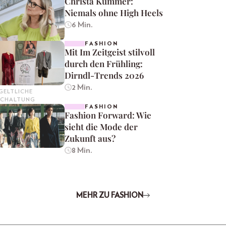
Christa Kummer:
Niemals ohne High Heels
6 Min.
FASHION
Mit Im Zeitgeist stilvoll
durch den Frühling:
Dirndl-Trends 2026
2 Min.
GELTLICHE
SCHALTUNG
FASHION
Fashion Forward: Wie
sieht die Mode der
Zukunft aus?
8 Min.
MEHR ZU FASHION