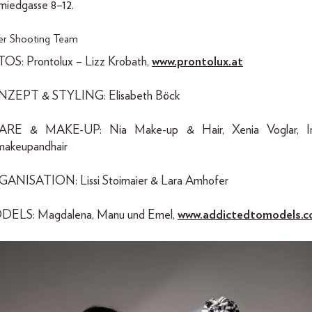
miedgasse 8–12.
er Shooting Team
OS: Prontolux – Lizz Krobath,
www.prontolux.at
ZEPT & STYLING: Elisabeth Böck
RE & MAKE-UP: Nia Make-up & Hair, Xenia Voglar, In
.makeupandhair
ANISATION: Lissi Stoimaier & Lara Amhofer
ELS: Magdalena, Manu und Emel,
www.addictedtomodels.