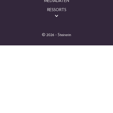
MEDIADATEN
RESSORTS
BEAUTY
FASHION
LIFESTYLE
© 2026 - Steirerin
PEOPLE
GEWINNSPIELE
FOTOGALERIEN
MAGAZINARCHIV
SHOP
ABO