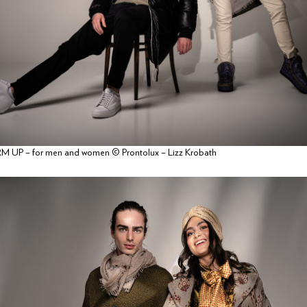
 UP – for men and women © Prontolux – Lizz Krobath