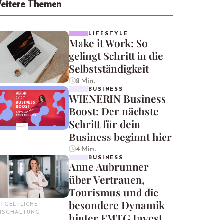
eitere Themen
LIFESTYLE
Make it Work: So
gelingt Schritt in die
Selbstständigkeit
8 Min.
BUSINESS
WIENERIN Business
Boost: Der nächste
Schritt für dein
Business beginnt hier
4 Min.
BUSINESS
Anne Aubrunner
über Vertrauen,
Tourismus und die
besondere Dynamik
TGELTLICHE
INSCHALTUNG
hinter FMTG Invest