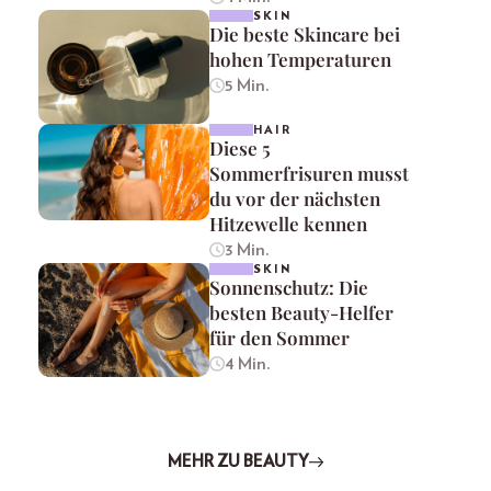
SKIN
Die beste Skincare bei
hohen Temperaturen
5 Min.
HAIR
Diese 5
Sommerfrisuren musst
du vor der nächsten
Hitzewelle kennen
3 Min.
SKIN
Sonnenschutz: Die
besten Beauty-Helfer
für den Sommer
4 Min.
MEHR ZU BEAUTY