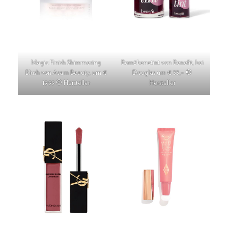
Magic Finish Shimmering
Born2benetint von Benefit, bei
Blush von Asam Beauty, um €
Douglas um € 33,– ©
19,99 © Hersteller
Hersteller