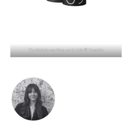
The Multiple von Nars, um € 47,95 © Hersteller