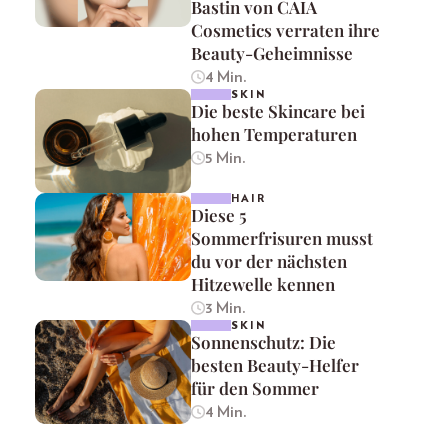
Bastin von CAIA
Cosmetics verraten ihre
Beauty-Geheimnisse
4 Min.
SKIN
Die beste Skincare bei
hohen Temperaturen
5 Min.
HAIR
Diese 5
Sommerfrisuren musst
du vor der nächsten
Hitzewelle kennen
3 Min.
SKIN
Sonnenschutz: Die
besten Beauty-Helfer
für den Sommer
4 Min.