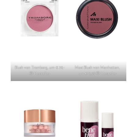
Blush von Tromborg, um € 29,-
Maxi Blush von Manhattan,
© Hersteller
um € 8,99 © Hersteller