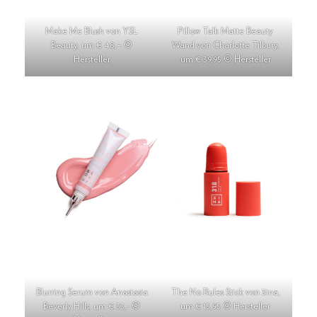
Make Me Blush von YSL
Pillow Talk Matte Beauty
Beauty, um € 48,– ©
Wand von Charlotte Tilbury,
Hersteller
um € 39,95 © Hersteller
Blurring Serum von Anastasia
The No Rules Stick von 3ina,
Beverly Hills, um € 33,- ©
um € 15,95 © Hersteller