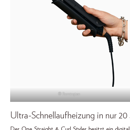
© Remington
Ultra-Schnellaufheizung in nur 2
Der One Straight & Curl Styler besitzt ein digita