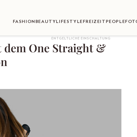
FASHION
BEAUTY
LIFESTYLE
FREIZEIT
PEOPLE
FOT
ENTGELTLICHE EINSCHALTUNG
it dem One Straight &
on