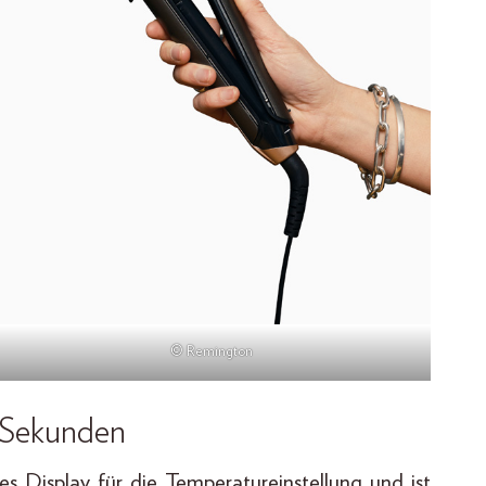
© Remington
0 Sekunden
les Display für die Temperatureinstellung und ist