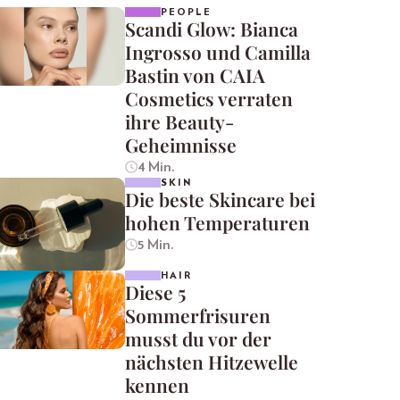
PEOPLE
Scandi Glow: Bianca
Ingrosso und Camilla
Bastin von CAIA
Cosmetics verraten
ihre Beauty-
Geheimnisse
4 Min.
SKIN
Die beste Skincare bei
hohen Temperaturen
5 Min.
HAIR
Diese 5
Sommerfrisuren
musst du vor der
nächsten Hitzewelle
kennen