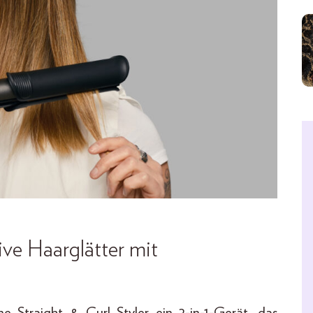
tive Haarglätter mit
e Straight & Curl Styler ein 2-in-1-Gerät, das