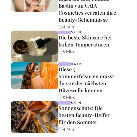
Bastin von CAIA
Cosmetics verraten ihre
Beauty-Geheimnisse
4 Min.
SKIN
Die beste Skincare bei
hohen Temperaturen
5 Min.
HAIR
Diese 5
Sommerfrisuren musst
du vor der nächsten
Hitzewelle kennen
3 Min.
SKIN
Sonnenschutz: Die
besten Beauty-Helfer
für den Sommer
4 Min.