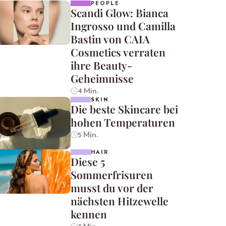
PEOPLE
Scandi Glow: Bianca
Ingrosso und Camilla
Bastin von CAIA
Cosmetics verraten
ihre Beauty-
Geheimnisse
4 Min.
SKIN
Die beste Skincare bei
hohen Temperaturen
5 Min.
HAIR
Diese 5
Sommerfrisuren
musst du vor der
nächsten Hitzewelle
kennen