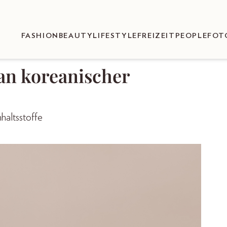
FASHION
BEAUTY
LIFESTYLE
FREIZEIT
PEOPLE
FOT
 an koreanischer
haltsstoffe