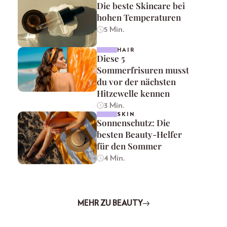
Die beste Skincare bei
hohen Temperaturen
5 Min.
HAIR
Diese 5
Sommerfrisuren musst
du vor der nächsten
Hitzewelle kennen
3 Min.
SKIN
Sonnenschutz: Die
besten Beauty-Helfer
für den Sommer
4 Min.
MEHR ZU BEAUTY