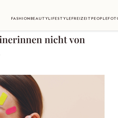
FASHION
BEAUTY
LIFESTYLE
FREIZEIT
PEOPLE
FOT
nerinnen nicht von
d