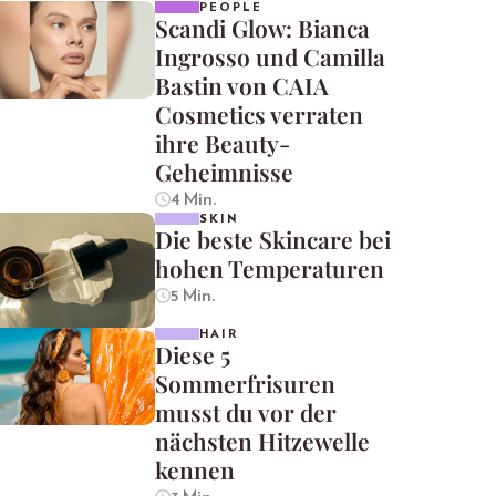
PEOPLE
Scandi Glow: Bianca
Ingrosso und Camilla
Bastin von CAIA
Cosmetics verraten
ihre Beauty-
Geheimnisse
4 Min.
SKIN
Die beste Skincare bei
hohen Temperaturen
5 Min.
HAIR
Diese 5
Sommerfrisuren
musst du vor der
nächsten Hitzewelle
kennen