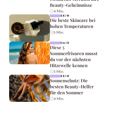
Beauty-Geheimnisse
4 Min.
SKIN
Die beste Skincare bei
hohen Temperaturen
5 Min.
HAIR
Diese 5
Sommerfrisuren musst
du vor der nächsten
Hitzewelle kennen
3 Min.
SKIN
Sonnenschutz: Die
besten Beauty-Helfer
für den Sommer
4 Min.