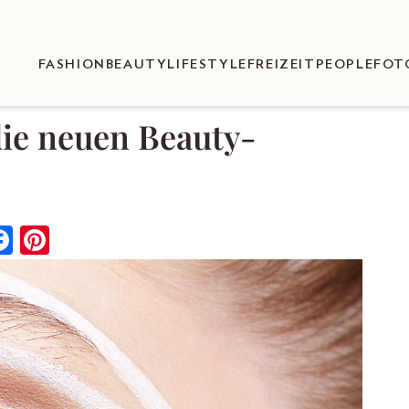
FASHION
BEAUTY
LIFESTYLE
FREIZEIT
PEOPLE
FOT
die neuen Beauty-