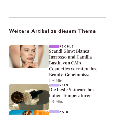
Weitere Artikel zu diesem Thema
PEOPLE
Scandi Glow: Bianca
Ingrosso und Camilla
Bastin von CAIA
Cosmetics verraten ihre
Beauty-Geheimnisse
4 Min.
SKIN
Die beste Skincare bei
hohen Temperaturen
5 Min.
HAIR