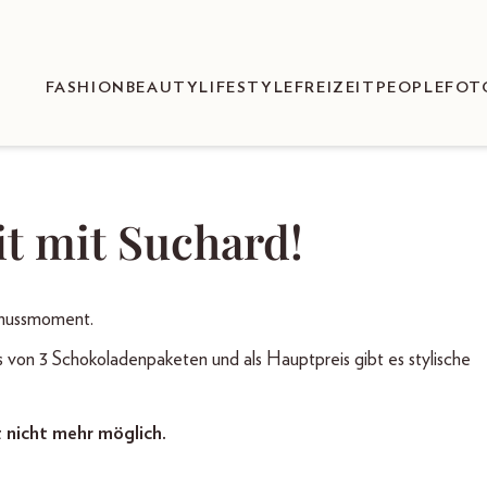
FASHION
BEAUTY
LIFESTYLE
FREIZEIT
PEOPLE
FOT
it mit Suchard!
enussmoment.
s von 3 Schokoladenpaketen und als Hauptpreis gibt es stylische
t nicht mehr möglich.