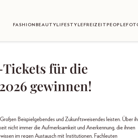
FASHION
BEAUTY
LIFESTYLE
FREIZEIT
PEOPLE
FOT
ickets für die
026 gewinnen!
m Großen Beispielgebendes und Zukunftsweisendes leisten. Über ih
chkeit nicht immer die Aufmerksamkeit und Anerkennung, die ihnen
issen im regen Austausch mit Institutionen, Fachleuten