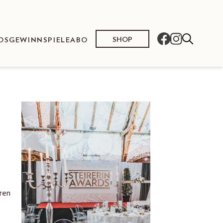
SHOP
OS
GEWINNSPIELE
ABO
ren