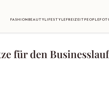
FASHION
BEAUTY
LIFESTYLE
FREIZEIT
PEOPLE
FOT
tze für den Businesslauf