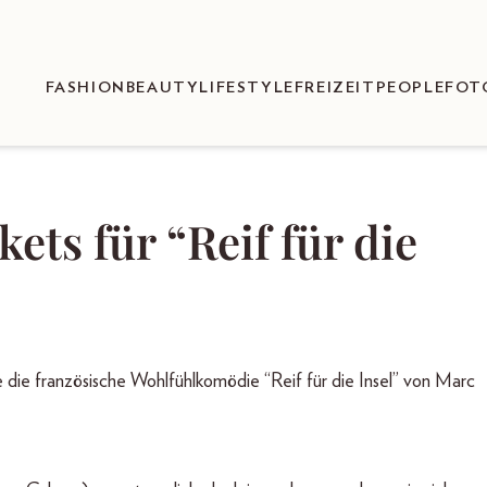
FASHION
BEAUTY
LIFESTYLE
FREIZEIT
PEOPLE
FOT
ets für “Reif für die
ie französische Wohlfühlkomödie “Reif für die Insel” von Marc