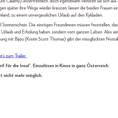
re Calamy) unzertrennlich, doch irgendwann verloren sie sich aus
gen später ihre Wege wieder kreuzen, lassen die beiden Frauen ei
land, zu einem unvergesslichen Urlaub auf den Kykladen.
 Sonnenschein. Die einstigen Freundinnen müssen feststellen, dass
von Urlaub und Erholung haben, sondern vom ganzen Leben. Also ei
ng mit Bijou (Kristin Scott Thomas) gibt der missglückten Nostal
t’s zum Trailer.
f für die Insel”. Einzulösen in Kinos in ganz Österreich.
st nicht mehr möglich.