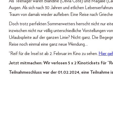
Als Teenager waren Blandine (Olivia Côte) und Magalie (Lau
Augen. Als sich nach 30 Jahren und etlichen Lebenserfahrun
Traum von damals wieder aufleben: Eine Reise nach Griechen
Doch trotz perfekten Sommerwetters herrscht nicht nur eitel
inzwischen nicht nur völlig unterschiedliche Vorstellungen 
Urlaubspleite auf der ganzen Linie? Nicht ganz. Die Begegnu
Reise noch einmal eine ganz neue Wendung…
“Reif für die Insel ist ab 2. Februar im Kino zu sehen.
Hier geh
Jetzt mitmachen: Wir verlosen 5 x 2 Kinotickets für “Rei
Teilnahmeschluss war der 01.02.2024, eine Teilnahme i