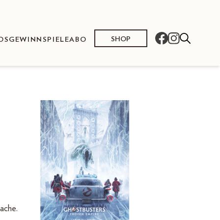
SHOP
OS
GEWINNSPIELE
ABO
wache.