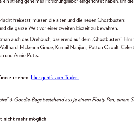
ie ein streng geheimes Forschungslabor eingerichtet haben, um die
Macht freisetzt, müssen die alten und die neuen Ghostbusters
d die ganze Welt vor einer zweiten Eiszeit zu bewahren.
itman auch das Drehbuch, basierend auf dem „Ghostbusters“ Film
 Wolfhard, Mckenna Grace, Kumail Nanjiani, Patton Oswalt, Celes
on und Annie Potts.
ino zu sehen.
Hier geht’s zum Trailer.
mpire” & Goodie-Bags bestehend aus je einem Floaty Pen, einem S
t nicht mehr möglich.