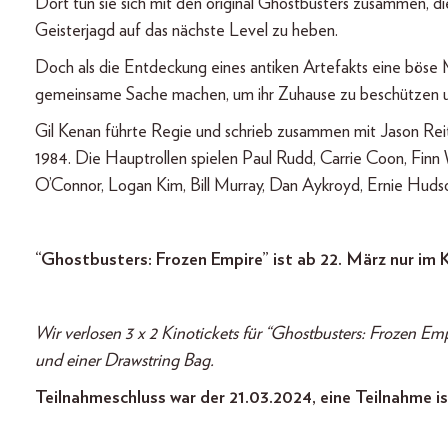
Dort tun sie sich mit den original Ghostbusters zusammen, d
Geisterjagd auf das nächste Level zu heben.
Doch als die Entdeckung eines antiken Artefakts eine böse 
gemeinsame Sache machen, um ihr Zuhause zu beschützen un
Gil Kenan führte Regie und schrieb zusammen mit Jason Re
1984. Die Hauptrollen spielen Paul Rudd, Carrie Coon, Finn
O’Connor, Logan Kim, Bill Murray, Dan Aykroyd, Ernie Huds
“Ghostbusters: Frozen Empire” ist ab 22. März nur im K
Wir verlosen 3 x 2 Kinotickets für “Ghostbusters: Frozen E
und einer Drawstring Bag.
Teilnahmeschluss war der 21.03.2024, eine Teilnahme is