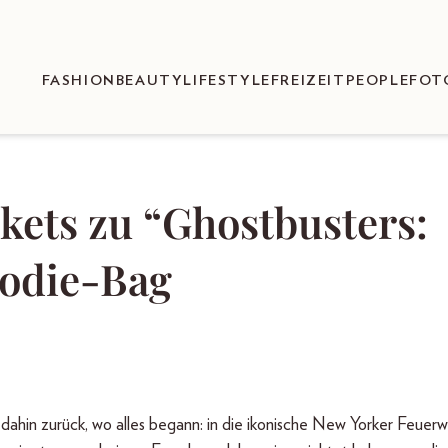
FASHION
BEAUTY
LIFESTYLE
FREIZEIT
PEOPLE
FOT
kets zu “Ghostbusters:
odie-Bag
 dahin zurück, wo alles begann: in die ikonische New Yorker Feuer