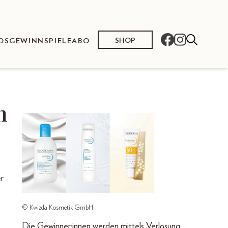
SHOP
OS
GEWINNSPIELE
ABO
n
r
© Kwizda Kosmetik GmbH
Die Gewinner:innen werden mittels Verlosung