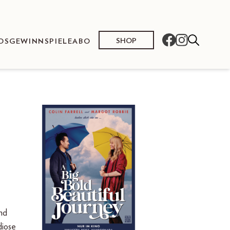
SHOP
OS
GEWINNSPIELE
ABO
und
diose