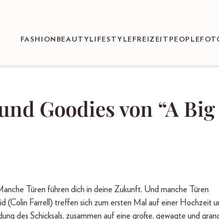
FASHION
BEAUTY
LIFESTYLE
FREIZEIT
PEOPLE
FOT
und Goodies von “A Big
Manche Türen führen dich in deine Zukunft. Und manche Türen
d (Colin Farrell) treffen sich zum ersten Mal auf einer Hochzeit 
dung des Schicksals, zusammen auf eine große, gewagte und gran