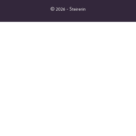
LIFESTYLE
© 2026 - Steirerin
PEOPLE
GEWINNSPIELE
FOTOGALERIEN
MAGAZINARCHIV
SHOP
ABO